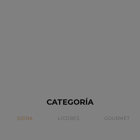
ESTUCHE SUPER PREMIUM
$239,000.68
CON DOS BOTELLAS
Sin Stock
NICOLAS CATENA
CATEGORÍA
15%
SIDRA
LICORES
GOURMET
Sale