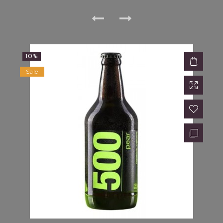
10%
Sale
AC
$9,860.00
$11,600.00
15%
Sale