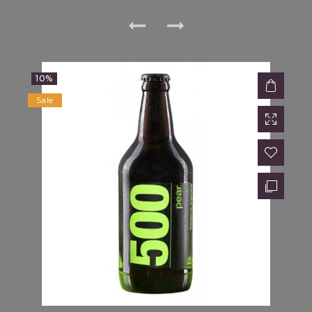
10%
Sale
AC
$9,860.00
$11,600.00
15%
Sale