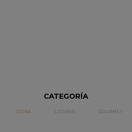
ESTUCHE SUPER PREMIUM
$239,000.68
CON DOS BOTELLAS
Sin Stock
NICOLAS CATENA
CATEGORÍA
15%
SIDRA
LICORES
GOURMET
Sale