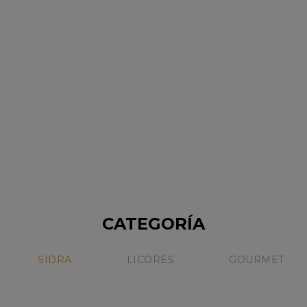
ESTUCHE SUPER PREMIUM
$239,000.68
CON DOS BOTELLAS
Sin Stock
NICOLAS CATENA
CATEGORÍA
15%
SIDRA
LICORES
GOURMET
Sale