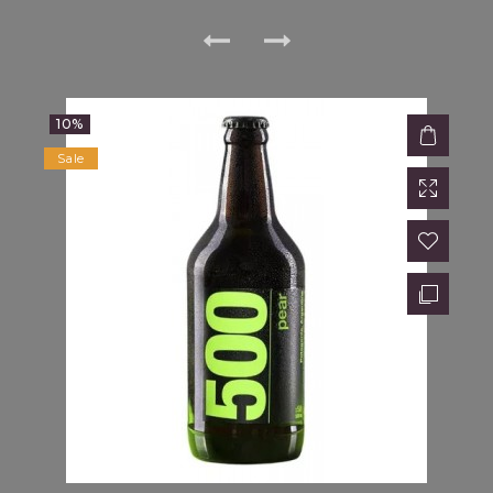
10%
Sale
AC
$9,860.00
$11,600.00
15%
Sale