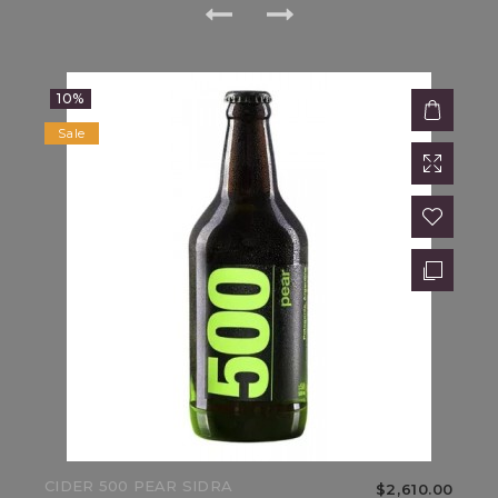
10%
Sale
AC
$9,860.00
$11,600.00
15%
Sale
CIDER 500 PEAR SIDRA
$2,610.00