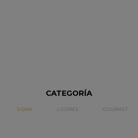
ESTUCHE SUPER PREMIUM
$239,000.68
CON DOS BOTELLAS
Sin Stock
NICOLAS CATENA
CATEGORÍA
15%
SIDRA
LICORES
GOURMET
Sale