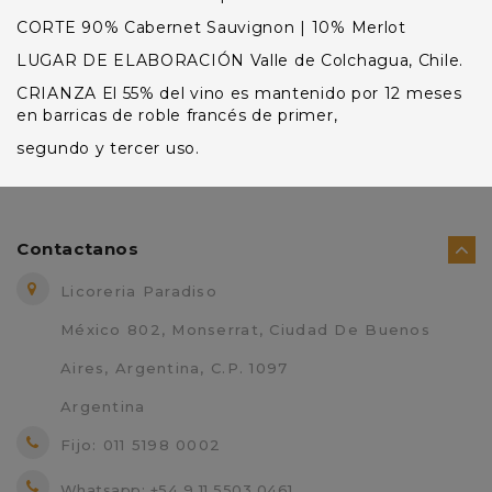
CORTE 90% Cabernet Sauvignon | 10% Merlot
LUGAR DE ELABORACIÓN Valle de Colchagua, Chile.
CRIANZA El 55% del vino es mantenido por 12 meses
en barricas de roble francés de primer,
segundo y tercer uso.
Contactanos
Licoreria Paradiso
México 802, Monserrat, Ciudad De Buenos
Aires, Argentina, C.P. 1097
Argentina
Fijo: 011 5198 0002
Whatsapp: +54 9 11 5503 0461