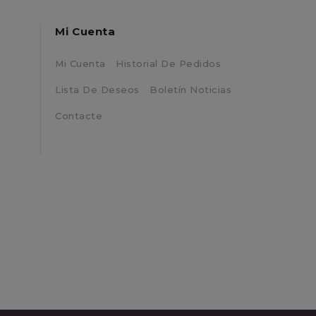
Mi Cuenta
Mi Cuenta
Historial De Pedidos
Lista De Deseos
Boletín Noticias
Contacte