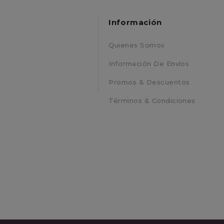
Información
Quienes Somos
o
Información De Envíos
Promos & Descuentos
Términos & Condiciones