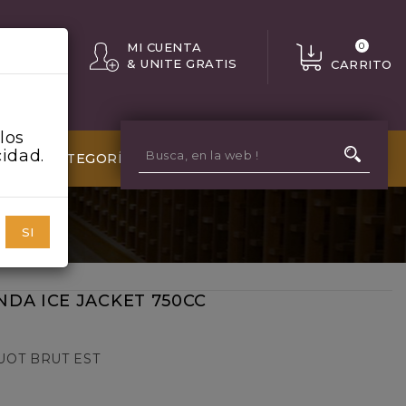
MI CUENTA
0
& UNITE GRATIS
CARRITO
los
cidad.
MÁS CATEGORÍAS
SI
DA ICE JACKET 750CC
QUOT BRUT EST