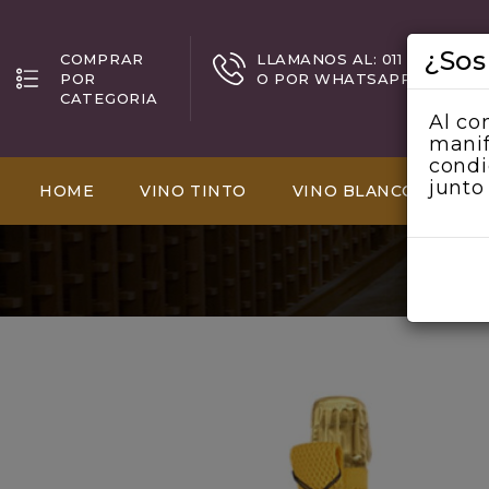
¿Sos
COMPRAR
LLAMANOS AL: 011 5198 0002
POR
O POR WHATSAPP +54 9 11 5
CATEGORIA
Al co
manif
condi
junto
HOME
VINO TINTO
VINO BLANCO
VI