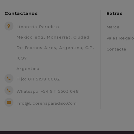
Contactanos
Extras
Licoreria Paradiso
Marca
México 802, Monserrat, Ciudad
Vales Regal
De Buenos Aires, Argentina, C.P.
Contacte
1097
Argentina
Fijo: 011 5198 0002
Whatsapp: +54 9 11 5503 0461
Info@licoreriaparadiso.com