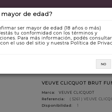
 mayor de edad?
503 0461
nfirmar ser mayor de edad (18 años o más)
estás tu conformidad con los términos y
ciones. Para más información, podés consultar
 con el uso del sitio y nuestra Política de Priva
NO ROSE
VINO ESPUMANTE
VINO NARANJA
VEUVE CLICQUOT BRUT FUNDA ICE JACKET 750CC
NO
VEUVE CLICQUOT BRUT FUN
Marca:
VEUVE CLICQUOT
Referencia:
( 5261 ) VEUVE CLIC
Disponibilidad:
1