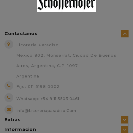
$16,000.00
Contactanos
Licoreria Paradiso
México 802, Monserrat, Ciudad De Buenos
Aires, Argentina, C.P. 1097
Argentina
Fijo: 011 5198 0002
Whatsapp: +54 9 11 5503 0461
Info@licoreriaparadiso.com
Extras
Información