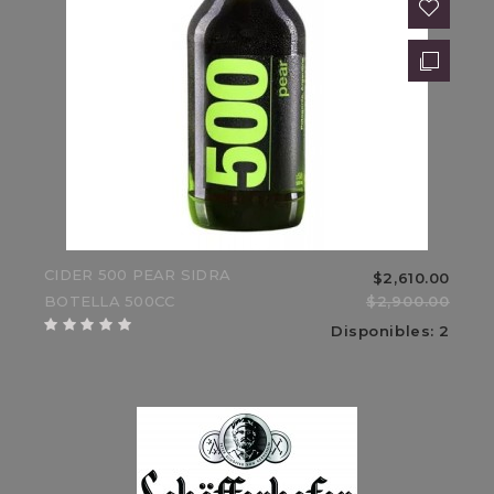
AC
$9,860.00
$11,600.00
15%
Sale
CIDER 500 PEAR SIDRA
$2,610.00
BOTELLA 500CC
$2,900.00
Disponibles: 2
BO
$13,600.00