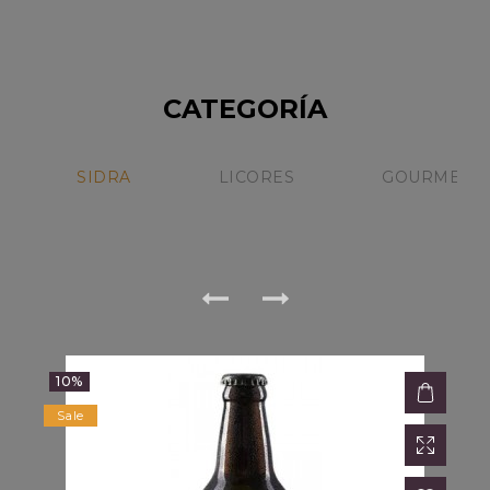
Sin Stock
NICOLAS CATENA
CATEGORÍA
15%
Sale
SIDRA
LICORES
GOURMET
10%
Sale