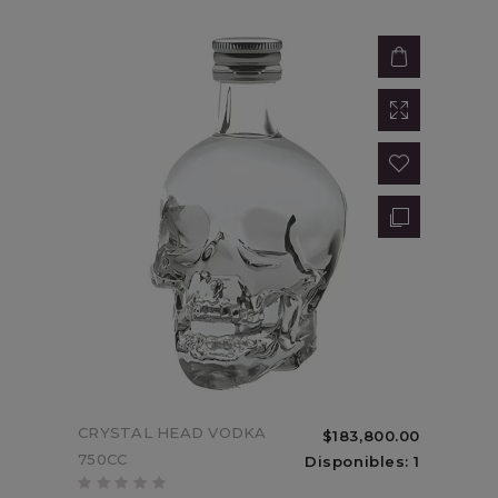
ESTUCHE CARTON
CRYSTAL HEAD VODKA
$183,800.00
$33,000.00
ACHAVAL FERRER
750CC
Disponibles: 1
Sin Stock
MENDOZA MALBEC