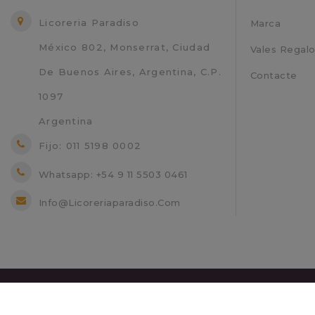
Licoreria Paradiso
Marca
México 802, Monserrat, Ciudad
Vales Regal
De Buenos Aires, Argentina, C.P.
Contacte
1097
Argentina
Fijo: 011 5198 0002
Whatsapp: +54 9 11 5503 0461
Info@licoreriaparadiso.com