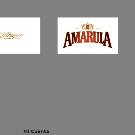
BO
$12,750.00
$11,050.00
$15,000.00
$13,000.00
Mi Cuenta