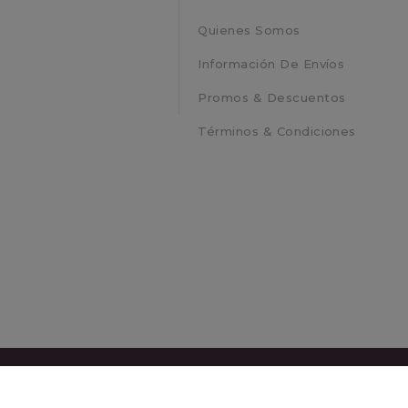
Quienes Somos
o
Información De Envíos
Promos & Descuentos
Términos & Condiciones
Powered By
KeVVaR
Licorería Paradiso - Tienda Virtual © 2026