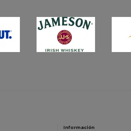
BO
$12,750.00
$15,000.00
Información