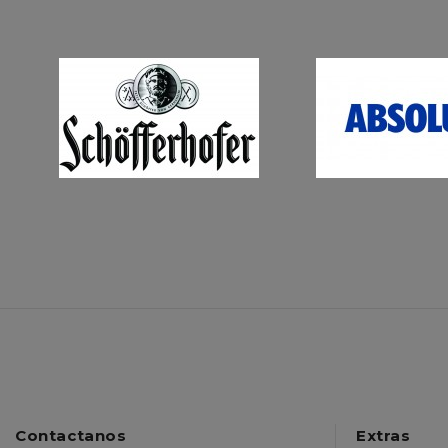
BO
BO
$13,600.00
$16,000.00
Contactanos
Extras