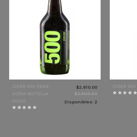
AC
BO
$9,860.00
$11,600.00
15%
15%
CIDER 500 PEAR
CIDER 500
$2,610.00
SIDRA BOTELLA
$2,900.00
500CC
Disponibles: 2