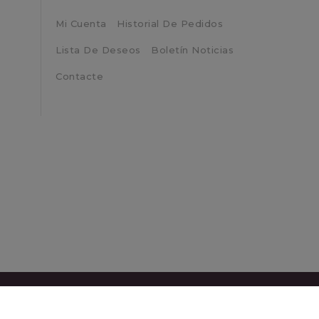
Mi Cuenta
Historial De Pedidos
Lista De Deseos
Boletín Noticias
Contacte