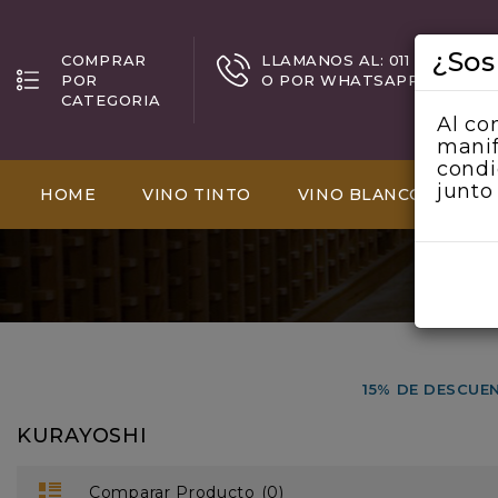
¿Sos
COMPRAR
LLAMANOS AL: 011 5198 0002
POR
O POR WHATSAPP +54 9 11 5
CATEGORIA
Al co
manif
condi
junto
HOME
VINO TINTO
VINO BLANCO
VI
15% DE DESCUE
KURAYOSHI
Comparar Producto (0)