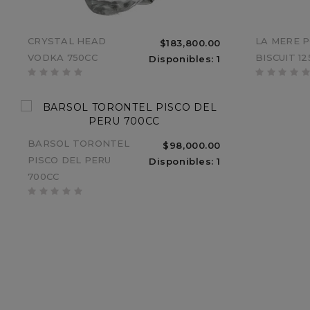
ESTUCHE CARTON
CRYSTAL HEAD
SHERIDAN
LA MERE 
$183,800.00
$33,000.00
ACHAVAL FERRER
VODKA 750CC
CAFÉ LICOR
BISCUIT 1
Disponibles: 1
Sin Stock
MENDOZA MALBEC
700CC
BARSOL TORONTEL
$98,000.00
PISCO DEL PERU
Disponibles: 1
700CC