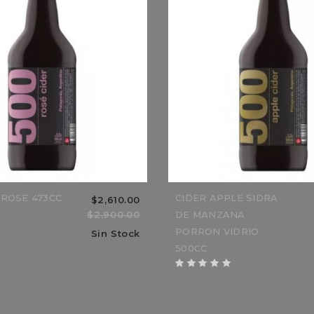
BO
$11,050.00
$13,000.00
15%
 ROSE 473CC
CIDER APPLE SIDRA
$2,610.00
$2,900.00
DE MANZANA
PORRON VIDRIO
Sin Stock
500CC