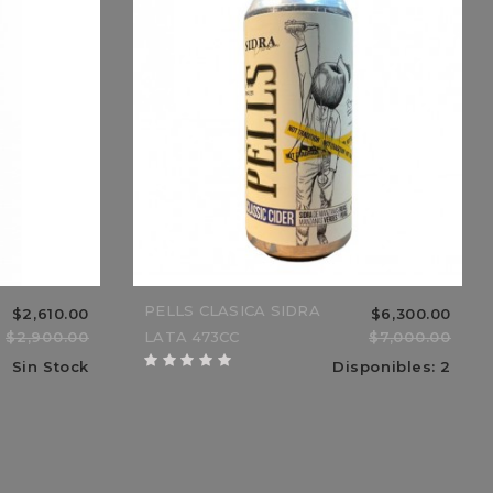
BO
$12,750.00
$11,050.00
$15,000.00
$13,000.00
15%
PELLS CLASICA SIDRA
$2,610.00
$6,300.00
$2,900.00
LATA 473CC
$7,000.00
Sin Stock
Disponibles: 2