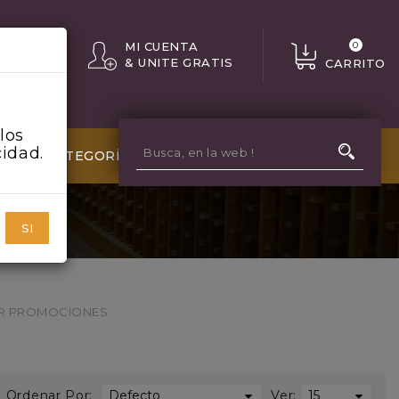
MI CUENTA
0
& UNITE GRATIS
CARRITO
los
cidad.
MÁS CATEGORÍAS
SI
VER PROMOCIONES
Ordenar Por:
Ver: