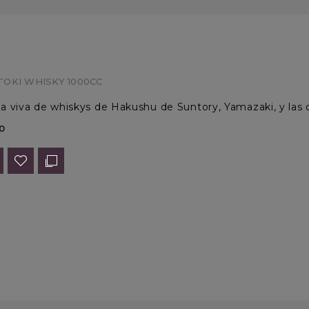
OKI WHISKY 1000CC
 viva de whiskys de Hakushu de Suntory, Yamazaki, y las de
0