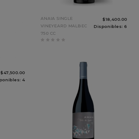
HINKS &amp; SONS
ANAIA SINGLE
$2,100.00
$18,400.00
$2,200.00
INDIAN TONIC 200CC
VINEYEARD MALBEC
ponibles: 2
Disponibles: 6
Sin Stock
750 CC
$47,500.00
ponibles: 4