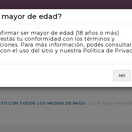
 mayor de edad?
503 0461
nfirmar ser mayor de edad (18 años o más)
estás tu conformidad con los términos y
ciones. Para más información, podés consultar
 con el uso del sitio y nuestra Política de Priva
NO ROSE
VINO ESPUMANTE
VINO NARANJA
Marca
KURAYOSHI
NO
NTO CON TODOS LOS MEDIOS DE PAGO
- CLICK AQUI PARA 